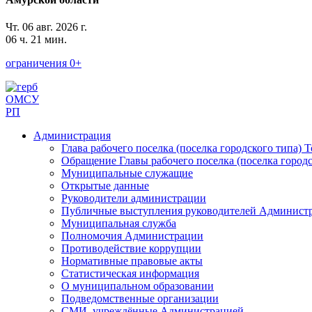
Чт. 06 авг. 2026 г.
06 ч. 21 мин.
ограничения 0+
ОМСУ
РП
Администрация
Глава рабочего поселка (поселка городского типа) 
Обращение Главы рабочего поселка (поселка городс
Муниципальные служащие
Открытые данные
Руководители администрации
Публичные выступления руководителей Админист
Муниципальная служба
Полномочия Администрации
Противодействие коррупции
Нормативные правовые акты
Статистическая информация
О муниципальном образовании
Подведомственные организации
СМИ, учреждённые Администрацией