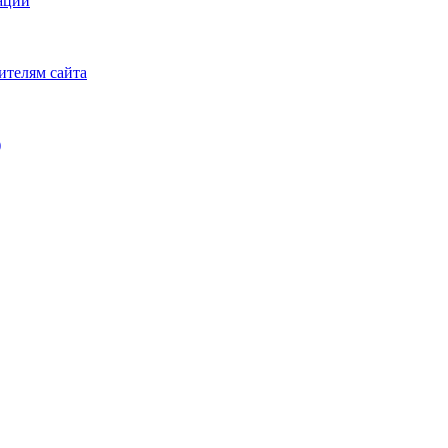
аций
ителям сайта
)