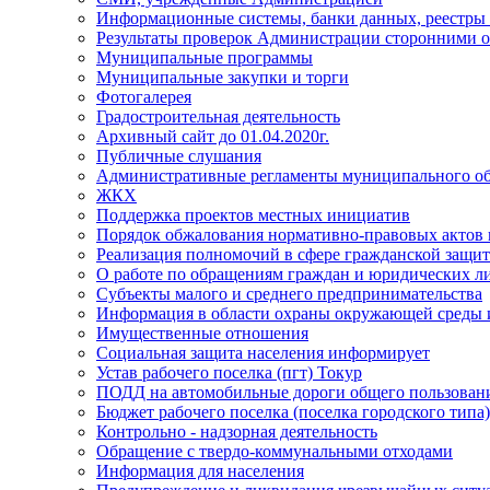
Информационные системы, банки данных, реестры
Результаты проверок Администрации сторонними о
Муниципальные программы
Муниципальные закупки и торги
Фотогалерея
Градостроительная деятельность
Архивный сайт до 01.04.2020г.
Публичные слушания
Административные регламенты муниципального об
ЖКХ
Поддержка проектов местных инициатив
Порядок обжалования нормативно-правовых актов
Реализация полномочий в сфере гражданской защит
О работе по обращениям граждан и юридических л
Субъекты малого и среднего предпринимательства
Информация в области охраны окружающей среды и
Имущественные отношения
Социальная защита населения информирует
Устав рабочего поселка (пгт) Токур
ПОДД на автомобильные дороги общего пользования
Бюджет рабочего поселка (поселка городского типа
Контрольно - надзорная деятельность
Обращение с твердо-коммунальными отходами
Информация для населения