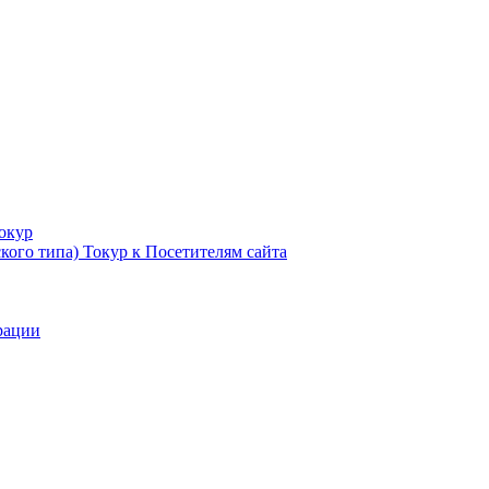
Токур
кого типа) Токур к Посетителям сайта
рации