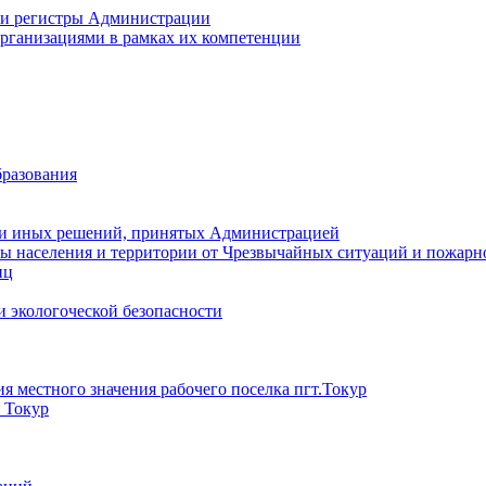
 и регистры Администрации
рганизациями в рамках их компетенции
разования
 и иных решений, принятых Администрацией
ы населения и территории от Чрезвычайных ситуаций и пожарн
иц
 экологоческой безопасности
 местного значения рабочего поселка пгт.Токур
) Токур