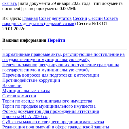
скачать
| дата документа 29 января 2022 года | тип документа
document | размер документа 0.002Mb
Вы здесь:
Главная
Совет депутатов
Сессии
Сессии Совета
народных депутатов (седьмой созыв)
Сессия №13 ОТ
29.01.2022г.
Важная информация
Перейти
Нормативные правовые акты, регулирующие поступление на
государственную и муниципальную службу
Перечень законов, регулирующих поступление граждан на
государственную и муниципальную службу
Перечень вопросов для подготовки к аттестации
Противодействие коррупции
Вакансии
Муниципальные заказы
Состав комиссии
Торги по аренде муниципального имущества
Торги по продаже муниципального имущества
Формы документов для прохождения аттестации
Проекты НПА 2020 год
Субъекты малого и среднего предпринимательства
Реализация полномочий в сфере гражданской защиты