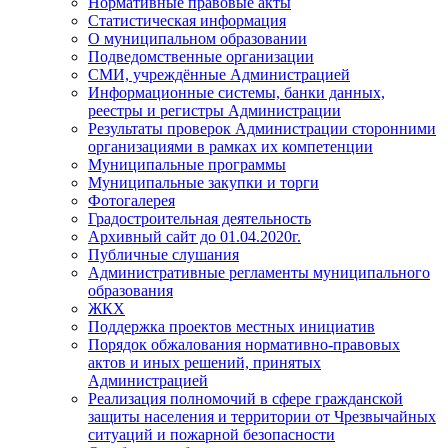
Нормативные правовые акты
Статистическая информация
О муниципальном образовании
Подведомственные организации
СМИ, учреждённые Администрацией
Информационные системы, банки данных,
реестры и регистры Администрации
Результаты проверок Администрации сторонними
организациями в рамках их компетенции
Муниципальные программы
Муниципальные закупки и торги
Фотогалерея
Градостроительная деятельность
Архивный сайт до 01.04.2020г.
Публичные слушания
Административные регламенты муниципального
образования
ЖКХ
Поддержка проектов местных инициатив
Порядок обжалования нормативно-правовых
актов и иных решений, принятых
Администрацией
Реализация полномочий в сфере гражданской
защиты населения и территории от Чрезвычайных
ситуаций и пожарной безопасности