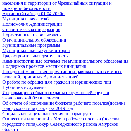
населения и территории от Чрезвычайных ситуаций и
пожарной безопасности
Архивный сайт до 01.04.2020г.
Муниципальная служба
Полномочия Администрации
Статистическая информация
Нормативные правовые акты
О муниципальном образовании
Муниципальные программы
Муниципальные закупки и торги
Градостроительная деятельность
Административные регламенты муниципального образования
Поддержка проектов местных инициатив
Порядок обжалования нормативно-правовых актов и иных
решений, принятых Администрацией
О работе по обращениям граждан и юридических лиц
Публичные слушания
Информация в области охраны окружающей среды и
экологоческой безопасности
Об отчете об исполнении бюджета рабочего поселка(поселка
городского типа) Токур за 2019 год
Социальная защита населения информирует
О внесении изменений в Устав рабочего поселка (поселка
городского типа)Токур Селемджинсого района Амурской
области