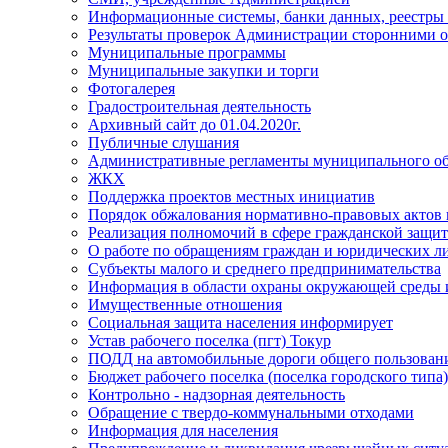
Информационные системы, банки данных, реестры
Результаты проверок Администрации сторонними о
Муниципальные программы
Муниципальные закупки и торги
Фотогалерея
Градостроительная деятельность
Архивный сайт до 01.04.2020г.
Публичные слушания
Административные регламенты муниципального об
ЖКХ
Поддержка проектов местных инициатив
Порядок обжалования нормативно-правовых актов
Реализация полномочий в сфере гражданской защит
О работе по обращениям граждан и юридических л
Субъекты малого и среднего предпринимательства
Информация в области охраны окружающей среды и
Имущественные отношения
Социальная защита населения информирует
Устав рабочего поселка (пгт) Токур
ПОДД на автомобильные дороги общего пользования
Бюджет рабочего поселка (поселка городского типа
Контрольно - надзорная деятельность
Обращение с твердо-коммунальными отходами
Информация для населения