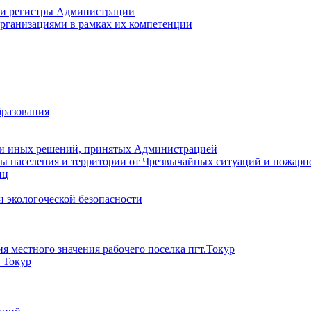
 и регистры Администрации
рганизациями в рамках их компетенции
разования
 и иных решений, принятых Администрацией
ы населения и территории от Чрезвычайных ситуаций и пожарн
иц
 экологоческой безопасности
 местного значения рабочего поселка пгт.Токур
) Токур