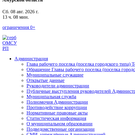
Сб. 08 авг. 2026 г.
13 ч. 08 мин.
ограничения 0+
ОМСУ
РП
Администрация
Глава рабочего поселка (поселка городского типа) 
Обращение Главы рабочего поселка (поселка городс
Муниципальные служащие
Открытые данные
Руководители администрации
Публичные выступления руководителей Админист
Муниципальная служба
Полномочия Администрации
Противодействие коррупции
Нормативные правовые акты
Статистическая информация
О муниципальном образовании
Подведомственные организации
СМИ, учреждённые Администрацией