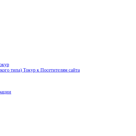
Токур
кого типа) Токур к Посетителям сайта
рации