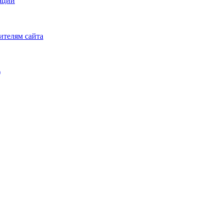
аций
ителям сайта
)