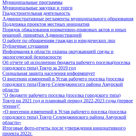
Муниципальные программы
Муниципальные закупки и торги
Градостроительная деятельность
Административные регламенты муниципального образования
Поддержка проектов местных инициатив
Порядок обжалования нормативно-правовых актов и иных
решений, принятых Администрацией
О работе по обращениям граждан и юридических лиц
Публичные слушания
Информация в области охраны окружающей среды и
экологоческой безопасности
Об отчете об исполнении бюджета рабочего поселка(поселка
городского типа) Токур за 2019 год
Социальная защита населения информирует
О внесении изменений в Устав рабочего поселка (поселка
городского типа)Токур Селемджинсого района Амурской
области
"О бюджете рабочего поселка (поселка городского типа)
Токур на 2021 год и плановый период 2022-2023 годы (первое
чтение)"
«О внесении изменений в Устав рабочего поселка (поселка
городского типа) Токур Селемджинского района Амурской
области»
Итоговые фото-отчеты после утверждения инициативного
проекта 2022г.