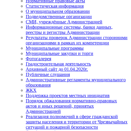
Нормативные правовые акты
Статистическая информация
О муниципальном образовании
Подведомственные организации
СМИ, учреждённые Администрацией
Информационные системы, банки данных,
реестры и регистры Администрации
Результаты проверок Администрации сторонними
организациями в рамках их компетенции
Муниципальные программы
Муниципальные закупки и торги
Фотогалерея
Градостроительная деятельность
Архивный сайт до 01.04.2020г.
Публичные слушания
Административные регламенты муниципального
образования
ЖКХ
Поддержка проектов местных инициатив
Порядок обжалования нормативно-правовых
актов и иных решений, принятых
Администрацией
Реализация полномочий в сфере гражданской
защиты населения и территории от Чрезвычайных
ситуаций и пожарной безопасности