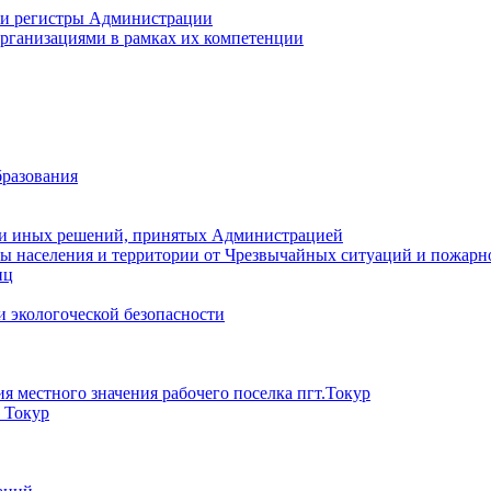
 и регистры Администрации
рганизациями в рамках их компетенции
разования
 и иных решений, принятых Администрацией
ы населения и территории от Чрезвычайных ситуаций и пожарн
иц
 экологоческой безопасности
 местного значения рабочего поселка пгт.Токур
) Токур