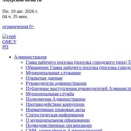
Пн. 10 авг. 2026 г.
04 ч. 35 мин.
ограничения 0+
ОМСУ
РП
Администрация
Глава рабочего поселка (поселка городского типа) 
Обращение Главы рабочего поселка (поселка городс
Муниципальные служащие
Открытые данные
Руководители администрации
Публичные выступления руководителей Админист
Муниципальная служба
Полномочия Администрации
Противодействие коррупции
Нормативные правовые акты
Статистическая информация
О муниципальном образовании
Подведомственные организации
СМИ, учреждённые Администрацией