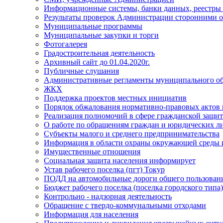
Информационные системы, банки данных, реестры
Результаты проверок Администрации сторонними о
Муниципальные программы
Муниципальные закупки и торги
Фотогалерея
Градостроительная деятельность
Архивный сайт до 01.04.2020г.
Публичные слушания
Административные регламенты муниципального об
ЖКХ
Поддержка проектов местных инициатив
Порядок обжалования нормативно-правовых актов
Реализация полномочий в сфере гражданской защит
О работе по обращениям граждан и юридических л
Субъекты малого и среднего предпринимательства
Информация в области охраны окружающей среды и
Имущественные отношения
Социальная защита населения информирует
Устав рабочего поселка (пгт) Токур
ПОДД на автомобильные дороги общего пользования
Бюджет рабочего поселка (поселка городского типа
Контрольно - надзорная деятельность
Обращение с твердо-коммунальными отходами
Информация для населения