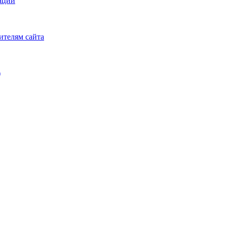
аций
ителям сайта
)