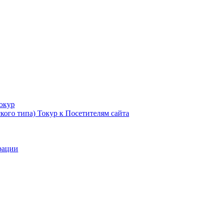
Токур
кого типа) Токур к Посетителям сайта
рации