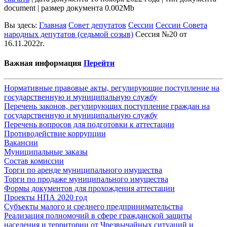
document | размер документа 0.002Mb
Вы здесь:
Главная
Совет депутатов
Сессии
Сессии Совета
народных депутатов (седьмой созыв)
Сессия №20 от
16.11.2022г.
Важная информация
Перейти
Нормативные правовые акты, регулирующие поступление на
государственную и муниципальную службу
Перечень законов, регулирующих поступление граждан на
государственную и муниципальную службу
Перечень вопросов для подготовки к аттестации
Противодействие коррупции
Вакансии
Муниципальные заказы
Состав комиссии
Торги по аренде муниципального имущества
Торги по продаже муниципального имущества
Формы документов для прохождения аттестации
Проекты НПА 2020 год
Субъекты малого и среднего предпринимательства
Реализация полномочий в сфере гражданской защиты
населения и территории от Чрезвычайных ситуаций и