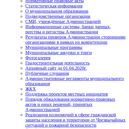
Нормативные правовые акты
Статистическая информация
О муниципальном образовании
Подведомственные организации
СМИ, учреждённые Администрацией
Информационные системы, банки данных,
реестры и регистры Администрации
Результаты проверок Администрации сторонними
организациями в рамках их компетенции
Муниципальные программы
Муниципальные закупки и торги
Фотогалерея
Градостроительная деятельность
Архивный сайт до 01.04.2020г.
Публичные слушания
Административные регламенты муниципального
образования
ЖКХ
Поддержка проектов местных инициатив
Порядок обжалования нормативно-правовых
актов и иных решений, принятых
Администрацией
Реализация полномочий в сфере гражданской
защиты населения и территории от Чрезвычайных
ситуаций и пожарной безопасности