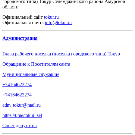
городского типа) Токур Селемджинского района Амурской
области
Официальный
сайт
tokur.ru
Официальная
почта
info@tokur.ru
Администрация
Глава рабочего поселка (поселка городского типа) Токур
Обращение к Посетителям сайта
Муниципальные служащие
+74164622274
+74164622274
adm_tokur@mail.ru
https://t.me/tokur_sel
Совет депутатов