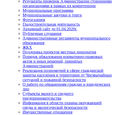
Результаты проверок Администрации сторонними
организациями в рамках их компетенции
Муниципальные программы
Муниципальные закупки и торги
Фотогалерея
Градостроительная деятельность
Архивный сайт до 01.04.2020г.
Публичные слушания
Административные регламенты муниципального
образования
ЖКХ
Поддержка проектов местных инициатив
Порядок обжалования нормативно-правовых
актов и иных решений, принятых
Администрацией
Реализация полномочий в сфере гражданской
защиты населения и территории от Чрезвычайных
ситуаций и пожарной безопасности
О работе по обращениям граждан и юридических
лиц
Субъекты малого и среднего
предпринимательства
Информация в области охраны окружающей
среды и экологоческой безопасности
Имущественные отношения