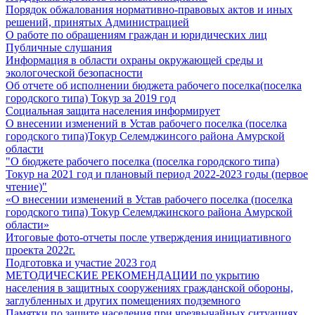
Порядок обжалования нормативно-правовых актов и иных
решений, принятых Администрацией
О работе по обращениям граждан и юридических лиц
Публичные слушания
Информация в области охраны окружающей среды и
экологоческой безопасности
Об отчете об исполнении бюджета рабочего поселка(поселка
городского типа) Токур за 2019 год
Социальная защита населения информирует
О внесении изменений в Устав рабочего поселка (поселка
городского типа)Токур Селемджинсого района Амурской
области
"О бюджете рабочего поселка (поселка городского типа)
Токур на 2021 год и плановый период 2022-2023 годы (первое
чтение)"
«О внесении изменений в Устав рабочего поселка (поселка
городского типа) Токур Селемджинского района Амурской
области»
Итоговые фото-отчеты после утверждения инициативного
проекта 2022г.
Подготовка и участие 2023 год
МЕТОДИЧЕСКИЕ РЕКОМЕНДАЦИИ по укрытию
населения в защитных сооружениях гражданской обороны,
заглубленных и других помещениях подземного
Памятки по защите населения при чрезвычайных ситуациях