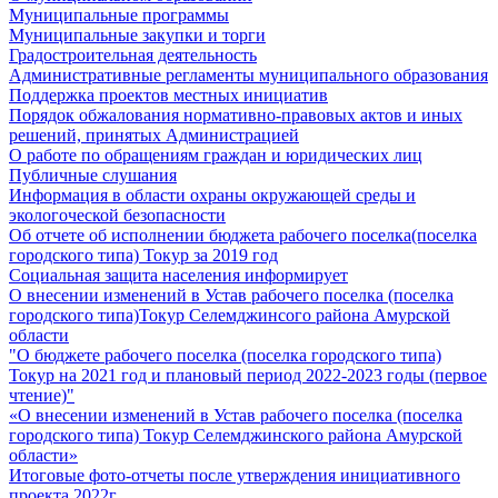
Муниципальные программы
Муниципальные закупки и торги
Градостроительная деятельность
Административные регламенты муниципального образования
Поддержка проектов местных инициатив
Порядок обжалования нормативно-правовых актов и иных
решений, принятых Администрацией
О работе по обращениям граждан и юридических лиц
Публичные слушания
Информация в области охраны окружающей среды и
экологоческой безопасности
Об отчете об исполнении бюджета рабочего поселка(поселка
городского типа) Токур за 2019 год
Социальная защита населения информирует
О внесении изменений в Устав рабочего поселка (поселка
городского типа)Токур Селемджинсого района Амурской
области
"О бюджете рабочего поселка (поселка городского типа)
Токур на 2021 год и плановый период 2022-2023 годы (первое
чтение)"
«О внесении изменений в Устав рабочего поселка (поселка
городского типа) Токур Селемджинского района Амурской
области»
Итоговые фото-отчеты после утверждения инициативного
проекта 2022г.