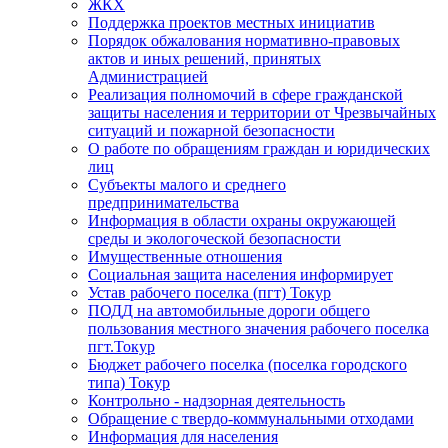
ЖКХ
Поддержка проектов местных инициатив
Порядок обжалования нормативно-правовых
актов и иных решений, принятых
Администрацией
Реализация полномочий в сфере гражданской
защиты населения и территории от Чрезвычайных
ситуаций и пожарной безопасности
О работе по обращениям граждан и юридических
лиц
Субъекты малого и среднего
предпринимательства
Информация в области охраны окружающей
среды и экологоческой безопасности
Имущественные отношения
Социальная защита населения информирует
Устав рабочего поселка (пгт) Токур
ПОДД на автомобильные дороги общего
пользования местного значения рабочего поселка
пгт.Токур
Бюджет рабочего поселка (поселка городского
типа) Токур
Контрольно - надзорная деятельность
Обращение с твердо-коммунальными отходами
Информация для населения