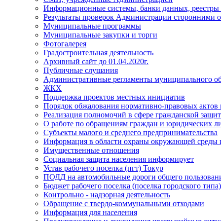
Информационные системы, банки данных, реестры
Результаты проверок Администрации сторонними о
Муниципальные программы
Муниципальные закупки и торги
Фотогалерея
Градостроительная деятельность
Архивный сайт до 01.04.2020г.
Публичные слушания
Административные регламенты муниципального об
ЖКХ
Поддержка проектов местных инициатив
Порядок обжалования нормативно-правовых актов
Реализация полномочий в сфере гражданской защит
О работе по обращениям граждан и юридических л
Субъекты малого и среднего предпринимательства
Информация в области охраны окружающей среды и
Имущественные отношения
Социальная защита населения информирует
Устав рабочего поселка (пгт) Токур
ПОДД на автомобильные дороги общего пользования
Бюджет рабочего поселка (поселка городского типа
Контрольно - надзорная деятельность
Обращение с твердо-коммунальными отходами
Информация для населения