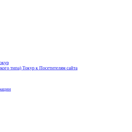
Токур
кого типа) Токур к Посетителям сайта
рации