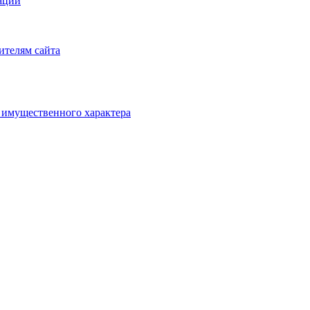
аций
ителям сайта
х имущественного характера