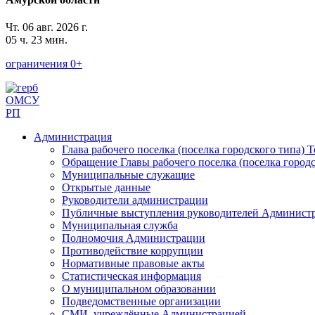
Чт. 06 авг. 2026 г.
05 ч. 23 мин.
ограничения 0+
ОМСУ
РП
Администрация
Глава рабочего поселка (поселка городского типа) 
Обращение Главы рабочего поселка (поселка городс
Муниципальные служащие
Открытые данные
Руководители администрации
Публичные выступления руководителей Админист
Муниципальная служба
Полномочия Администрации
Противодействие коррупции
Нормативные правовые акты
Статистическая информация
О муниципальном образовании
Подведомственные организации
СМИ, учреждённые Администрацией