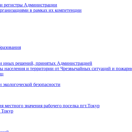
 и регистры Администрации
рганизациями в рамках их компетенции
разования
 и иных решений, принятых Администрацией
ы населения и территории от Чрезвычайных ситуаций и пожарн
иц
 экологоческой безопасности
 местного значения рабочего поселка пгт.Токур
) Токур