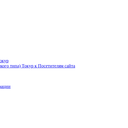
Токур
кого типа) Токур к Посетителям сайта
рации