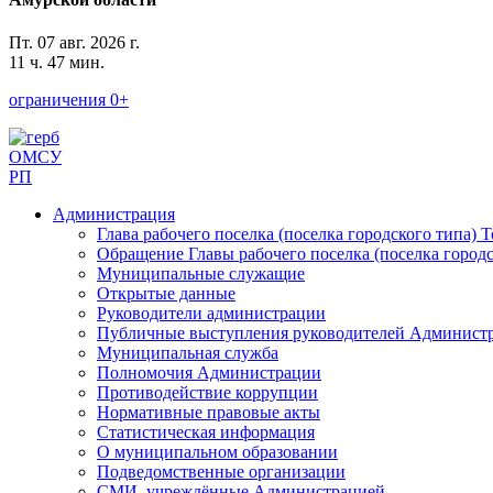
Пт. 07 авг. 2026 г.
11 ч. 47 мин.
ограничения 0+
ОМСУ
РП
Администрация
Глава рабочего поселка (поселка городского типа) 
Обращение Главы рабочего поселка (поселка городс
Муниципальные служащие
Открытые данные
Руководители администрации
Публичные выступления руководителей Админист
Муниципальная служба
Полномочия Администрации
Противодействие коррупции
Нормативные правовые акты
Статистическая информация
О муниципальном образовании
Подведомственные организации
СМИ, учреждённые Администрацией