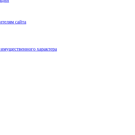
аций
ителям сайта
х имущественного характера