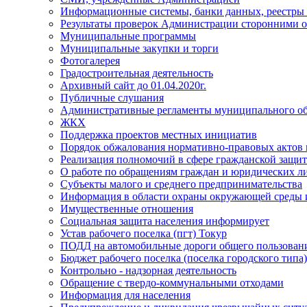
Информационные системы, банки данных, реестры
Результаты проверок Администрации сторонними о
Муниципальные программы
Муниципальные закупки и торги
Фотогалерея
Градостроительная деятельность
Архивный сайт до 01.04.2020г.
Публичные слушания
Административные регламенты муниципального об
ЖКХ
Поддержка проектов местных инициатив
Порядок обжалования нормативно-правовых актов
Реализация полномочий в сфере гражданской защит
О работе по обращениям граждан и юридических л
Субъекты малого и среднего предпринимательства
Информация в области охраны окружающей среды и
Имущественные отношения
Социальная защита населения информирует
Устав рабочего поселка (пгт) Токур
ПОДД на автомобильные дороги общего пользования
Бюджет рабочего поселка (поселка городского типа
Контрольно - надзорная деятельность
Обращение с твердо-коммунальными отходами
Информация для населения