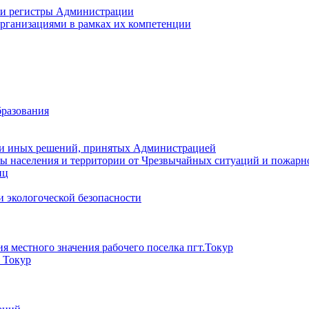
 и регистры Администрации
рганизациями в рамках их компетенции
разования
 и иных решений, принятых Администрацией
ы населения и территории от Чрезвычайных ситуаций и пожарн
иц
 экологоческой безопасности
 местного значения рабочего поселка пгт.Токур
) Токур